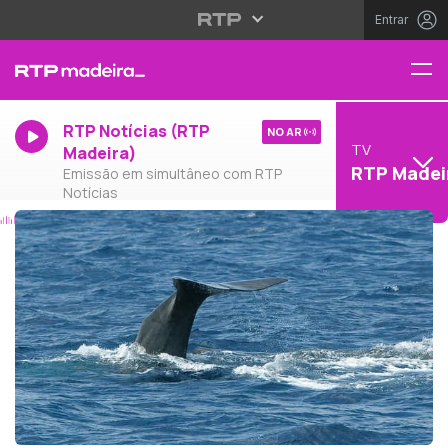
Entrar
RTP Notícias (RTP
NO AR
TV
Madeira)
RTP Madei
Emissão em simultâneo com RTP
Notícias