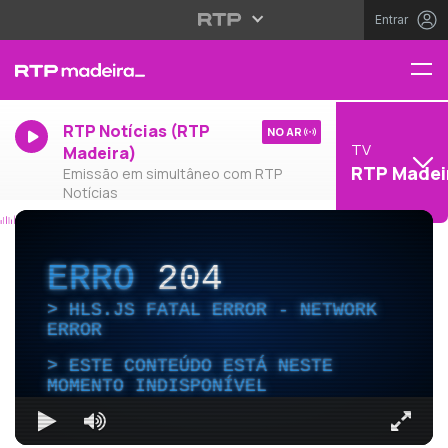
Entrar
RTP Notícias (RTP
NO AR
TV
Madeira)
RTP Madei
Emissão em simultâneo com RTP
Notícias
ERRO
204
HLS.JS FATAL ERROR - NETWORK
ERROR
ESTE CONTEÚDO ESTÁ NESTE
MOMENTO INDISPONÍVEL