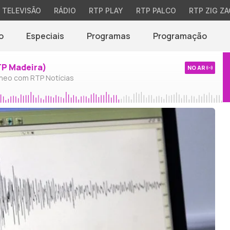
TELEVISÃO
RÁDIO
RTP PLAY
RTP PALCO
RTP ZIG ZA
o
Especiais
Programas
Programação
TP Madeira)
NO AR
neo com RTP Notícias