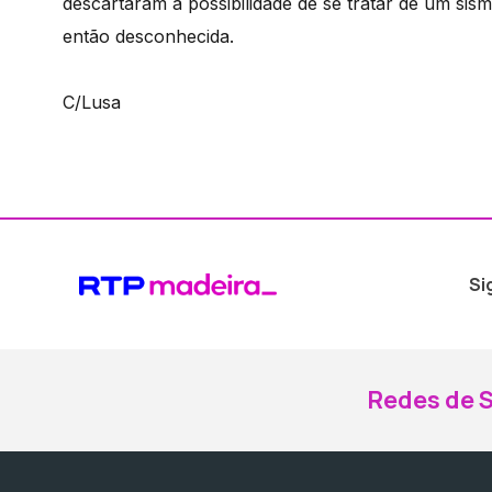
descartaram a possibilidade de se tratar de um sis
então desconhecida.
C/Lusa
Si
Redes de S