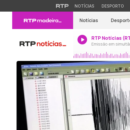
NOTÍCIAS
DESPORTO
Notícias
Desport
RTP Notícias (R
Emissão em simultâ