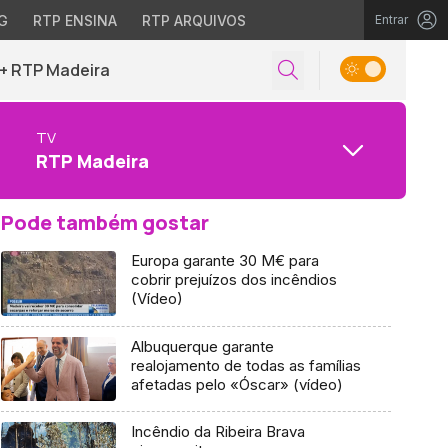
G
RTP ENSINA
RTP ARQUIVOS
Entrar
+ RTP Madeira
TV
RTP Madeira
Pode também gostar
Europa garante 30 M€ para
cobrir prejuízos dos incêndios
(Vídeo)
Albuquerque garante
realojamento de todas as famílias
afetadas pelo «Óscar» (vídeo)
Incêndio da Ribeira Brava