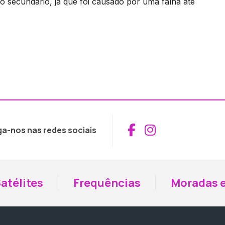
mo secundário, já que foi causado por uma falha até
Aceder ao Fac
Aceder ao I
ga-nos nas redes sociais
atélites
Frequências
Moradas e