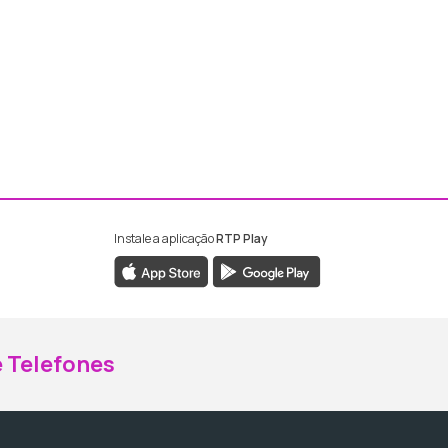
Instale a aplicação
RTP Play
ebook da RTP Madeira
nstagram da RTP Madeira
 Telefones