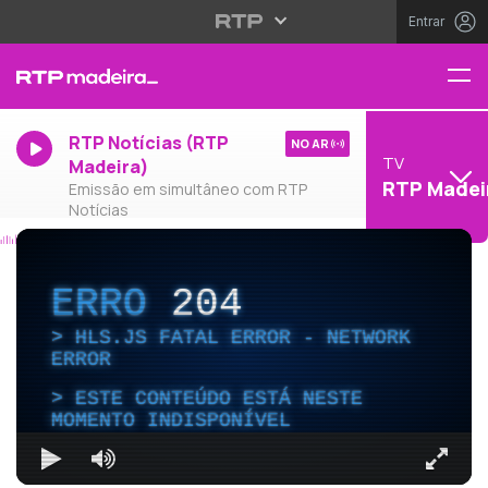
Entrar
RTP Notícias (RTP
NO AR
TV
Madeira)
RTP Madei
Emissão em simultâneo com RTP
Notícias
ERRO
204
HLS.JS FATAL ERROR - NETWORK
ERROR
ESTE CONTEÚDO ESTÁ NESTE
MOMENTO INDISPONÍVEL