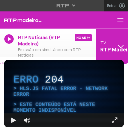
Entrar
RTP Notícias (RTP
NO AR
TV
Madeira)
RTP Madei
Emissão em simultâneo com RTP
Notícias
ERRO
204
HLS.JS FATAL ERROR - NETWORK
ERROR
ESTE CONTEÚDO ESTÁ NESTE
MOMENTO INDISPONÍVEL