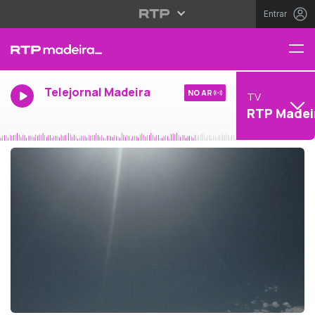
Entrar
Telejornal Madeira
NO AR
TV
RTP Madei