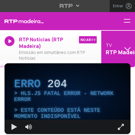
Entrar
RTP Notícias (RTP
NO AR
TV
Madeira)
RTP Madei
Emissão em simultâneo com RTP
Notícias
ERRO
204
HLS.JS FATAL ERROR - NETWORK
ERROR
ESTE CONTEÚDO ESTÁ NESTE
MOMENTO INDISPONÍVEL