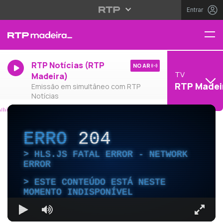
Entrar
RTP Notícias (RTP
NO AR
TV
Madeira)
RTP Madei
Emissão em simultâneo com RTP
Notícias
ERRO
204
HLS.JS FATAL ERROR - NETWORK
ERROR
ESTE CONTEÚDO ESTÁ NESTE
MOMENTO INDISPONÍVEL