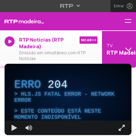
Entrar
RTP Notícias (RTP
NO AR
TV
Madeira)
RTP Madei
Emissão em simultâneo com RTP
Notícias
ERRO
204
HLS.JS FATAL ERROR - NETWORK
ERROR
ESTE CONTEÚDO ESTÁ NESTE
MOMENTO INDISPONÍVEL