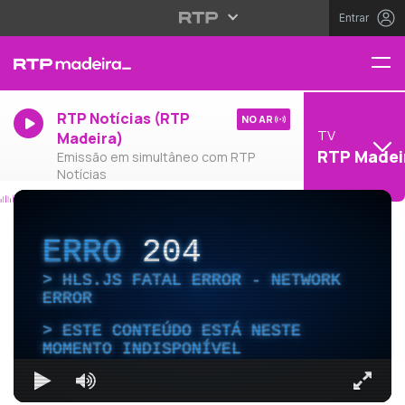
Entrar
RTP Notícias (RTP
NO AR
TV
Madeira)
RTP Madei
Emissão em simultâneo com RTP
Notícias
ERRO
204
HLS.JS FATAL ERROR - NETWORK
ERROR
ESTE CONTEÚDO ESTÁ NESTE
MOMENTO INDISPONÍVEL