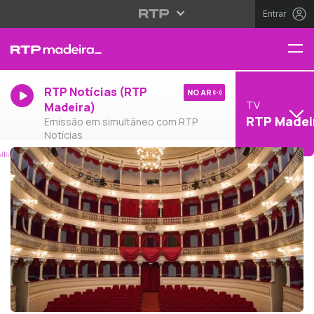
Entrar
RTP Notícias (RTP
NO AR
TV
Madeira)
RTP Madei
Emissão em simultâneo com RTP
Notícias