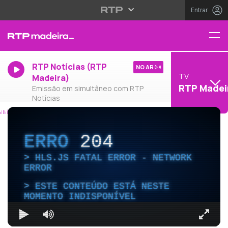
Entrar
RTP Notícias (RTP
NO AR
TV
Madeira)
RTP Madei
Emissão em simultâneo com RTP
Notícias
ERRO
204
HLS.JS FATAL ERROR - NETWORK
ERROR
ESTE CONTEÚDO ESTÁ NESTE
MOMENTO INDISPONÍVEL