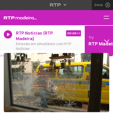
Entrar
RTP Notícias (RTP
NO AR
TV
Madeira)
RTP Madei
Emissão em simultâneo com RTP
Notícias