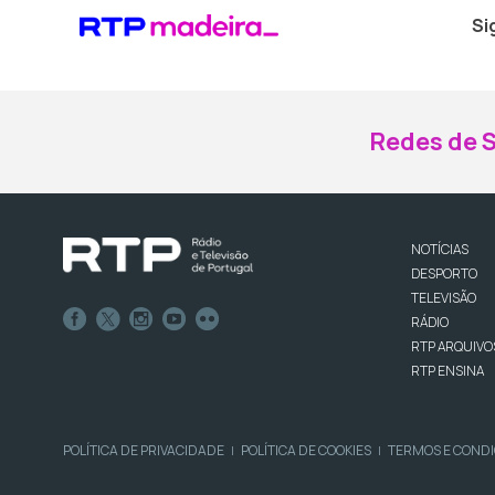
Si
Redes de S
NOTÍCIAS
DESPORTO
TELEVISÃO
RÁDIO
RTP ARQUIVO
RTP ENSINA
POLÍTICA DE PRIVACIDADE
POLÍTICA DE COOKIES
TERMOS E COND
|
|