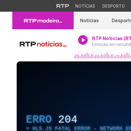
NOTÍCIAS
DESPORTO
Notícias
Desport
RTP Notícias (R
Emissão em simultâ
ERRO
204
HLS.JS FATAL ERROR - NETWORK E