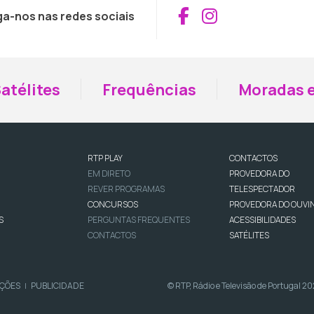
Aceder ao Fac
Aceder ao I
ga-nos nas redes sociais
atélites
Frequências
Moradas e
RTP PLAY
CONTACTOS
EM DIRETO
PROVEDORA DO
REVER PROGRAMAS
TELESPECTADOR
CONCURSOS
PROVEDORA DO OUVI
S
PERGUNTAS FREQUENTES
ACESSIBILIDADES
CONTACTOS
SATÉLITES
IÇÕES
PUBLICIDADE
© RTP, Rádio e Televisão de Portugal 2
|