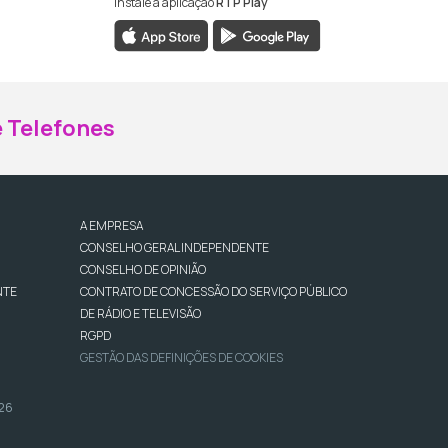
Instale a aplicação
RTP Play
ebook da RTP Madeira
nstagram da RTP Madeira
 Telefones
A EMPRESA
CONSELHO GERAL INDEPENDENTE
CONSELHO DE OPINIÃO
NTE
CONTRATO DE CONCESSÃO DO SERVIÇO PÚBLICO
DE RÁDIO E TELEVISÃO
RGPD
GESTÃO DAS DEFINIÇÕES DE COOKIES
026