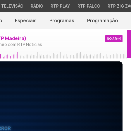
TELEVISÃO
RÁDIO
RTP PLAY
RTP PALCO
RTP ZIG ZA
o
Especiais
Programas
Programação
TP Madeira)
NO AR
neo com RTP Notícias
RROR