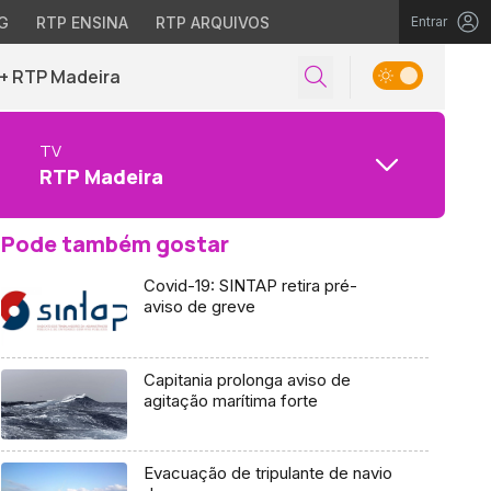
G
RTP ENSINA
RTP ARQUIVOS
Entrar
+ RTP Madeira
TV
RTP Madeira
Pode também gostar
Covid-19: SINTAP retira pré-
aviso de greve
Capitania prolonga aviso de
agitação marítima forte
Evacuação de tripulante de navio