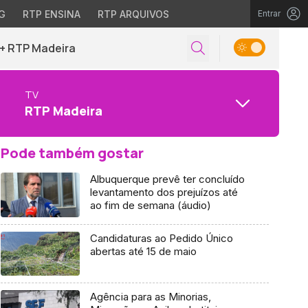
G
RTP ENSINA
RTP ARQUIVOS
Entrar
+ RTP Madeira
TV
RTP Madeira
Pode também gostar
Albuquerque prevê ter concluído
levantamento dos prejuízos até
ao fim de semana (áudio)
Candidaturas ao Pedido Único
abertas até 15 de maio
Agência para as Minorias,