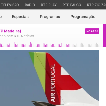
TELEVISÃO
RÁDIO
RTP PLAY
RTP PALCO
RTP ZIG ZA
o
Especiais
Programas
Programação
TP Madeira)
NO AR
neo com RTP Notícias