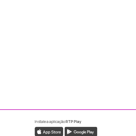
Instale a aplicação
RTP Play
ebook da RTP Madeira
nstagram da RTP Madeira