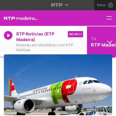
Entrar
RTP Notícias (RTP
NO AR
TV
Madeira)
RTP Madei
Emissão em simultâneo com RTP
Notícias