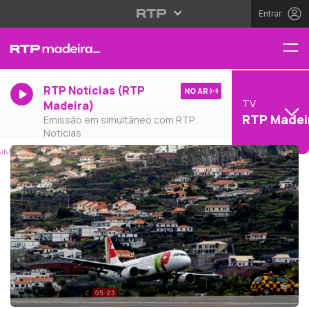
Entrar
RTP Notícias (RTP
NO AR
TV
Madeira)
RTP Madei
Emissão em simultâneo com RTP
Notícias