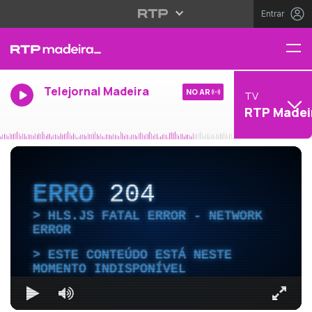
Entrar
Telejornal Madeira
NO AR
TV
RTP Madei
ERRO
204
HLS.JS FATAL ERROR - NETWORK
ERROR
ESTE CONTEÚDO ESTÁ NESTE
MOMENTO INDISPONÍVEL