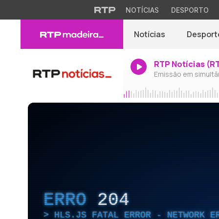
NOTÍCIAS
DESPORTO
Notícias
Desport
RTP Notícias (R
Emissão em simultâ
ERRO
204
HLS.JS FATAL ERROR - NETWORK E