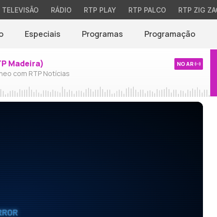
TELEVISÃO
RÁDIO
RTP PLAY
RTP PALCO
RTP ZIG ZA
o
Especiais
Programas
Programação
TP Madeira)
NO AR
neo com RTP Notícias
RROR