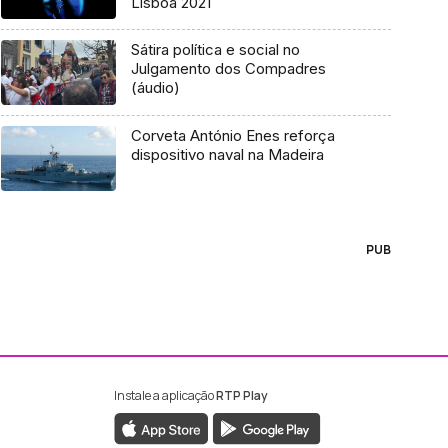
Lisboa 2021
Sátira política e social no
Julgamento dos Compadres
(áudio)
Corveta António Enes reforça
dispositivo naval na Madeira
PUB
Instale a aplicação
RTP Play
ebook da RTP Madeira
nstagram da RTP Madeira