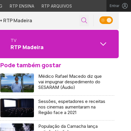
G
RTP ENSINA
RTP ARQUIVOS
Entrar
+ RTP Madeira
TV
RTP Madeira
Pode também gostar
Médico Rafael Macedo diz que
vai impugnar despedimento do
SESARAM (Áudio)
Sessões, espetadores e receitas
nos cinemas aumentaram na
Região face a 2021
População da Camacha lança