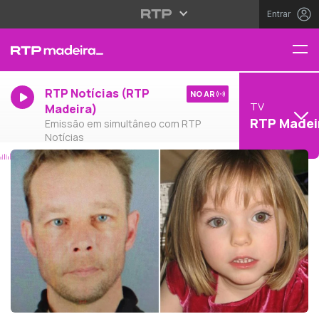
Entrar
RTP Notícias (RTP
NO AR
TV
Madeira)
RTP Madei
Emissão em simultâneo com RTP
Notícias