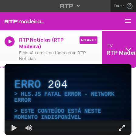
Entrar
RTP Notícias (RTP
NO AR
TV
Madeira)
RTP Madei
Emissão em simultâneo com RTP
Notícias
ERRO
204
HLS.JS FATAL ERROR - NETWORK
ERROR
ESTE CONTEÚDO ESTÁ NESTE
MOMENTO INDISPONÍVEL