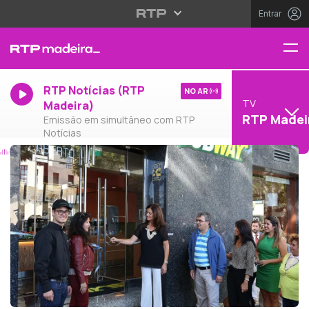
Entrar
RTP Notícias (RTP
NO AR
TV
Madeira)
RTP Madei
Emissão em simultâneo com RTP
Notícias