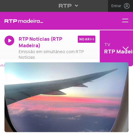
Entrar
RTP Notícias (RTP
NO AR
TV
Madeira)
RTP Madei
Emissão em simultâneo com RTP
Notícias