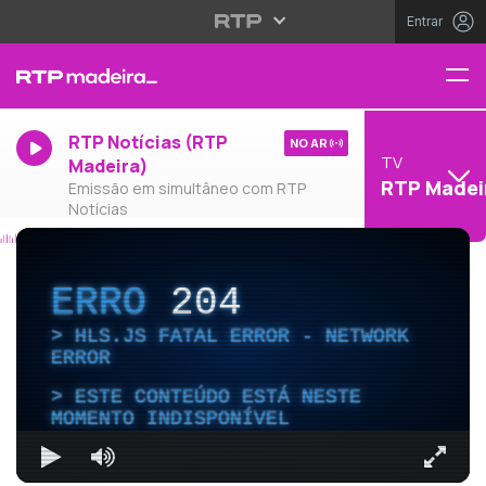
Entrar
RTP Notícias (RTP
NO AR
TV
Madeira)
RTP Madei
Emissão em simultâneo com RTP
Notícias
ERRO
204
HLS.JS FATAL ERROR - NETWORK
ERROR
ESTE CONTEÚDO ESTÁ NESTE
MOMENTO INDISPONÍVEL