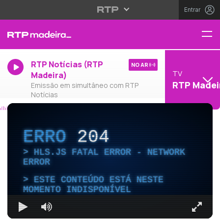
Entrar
RTP Notícias (RTP
NO AR
TV
Madeira)
RTP Madei
Emissão em simultâneo com RTP
Notícias
ERRO
204
HLS.JS FATAL ERROR - NETWORK
ERROR
ESTE CONTEÚDO ESTÁ NESTE
MOMENTO INDISPONÍVEL