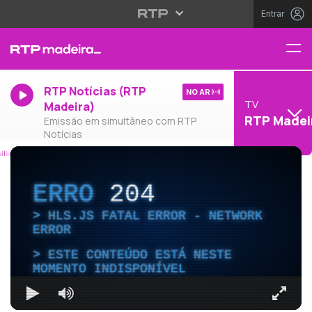
Entrar
RTP Notícias (RTP
NO AR
TV
Madeira)
RTP Madei
Emissão em simultâneo com RTP
Notícias
ERRO
204
HLS.JS FATAL ERROR - NETWORK
ERROR
ESTE CONTEÚDO ESTÁ NESTE
MOMENTO INDISPONÍVEL