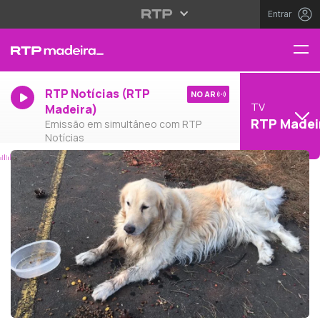
Entrar
RTP Notícias (RTP
NO AR
TV
Madeira)
RTP Madei
Emissão em simultâneo com RTP
Notícias