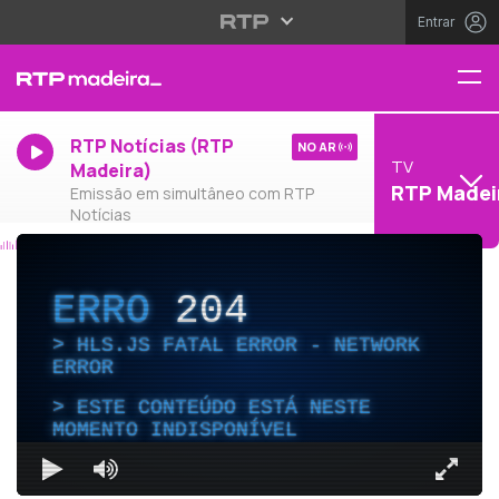
Entrar
RTP Notícias (RTP
NO AR
TV
Madeira)
RTP Madei
Emissão em simultâneo com RTP
Notícias
ERRO
204
HLS.JS FATAL ERROR - NETWORK
ERROR
ESTE CONTEÚDO ESTÁ NESTE
MOMENTO INDISPONÍVEL