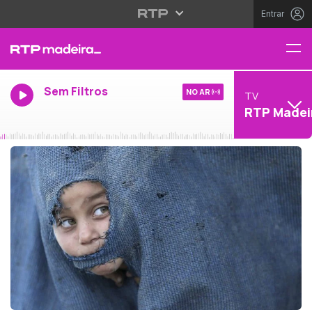
Entrar
Sem Filtros
NO AR
TV
RTP Madei