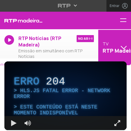
Entrar
RTP Notícias (RTP
NO AR
TV
Madeira)
RTP Madei
Emissão em simultâneo com RTP
Notícias
ERRO
204
HLS.JS FATAL ERROR - NETWORK
ERROR
ESTE CONTEÚDO ESTÁ NESTE
MOMENTO INDISPONÍVEL