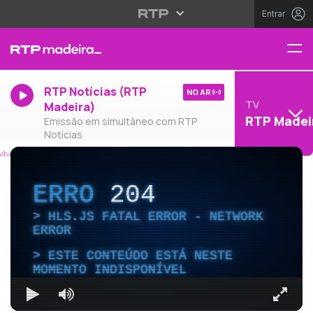
Entrar
RTP Notícias (RTP
NO AR
TV
Madeira)
RTP Madei
Emissão em simultâneo com RTP
Notícias
ERRO
204
HLS.JS FATAL ERROR - NETWORK
ERROR
ESTE CONTEÚDO ESTÁ NESTE
MOMENTO INDISPONÍVEL