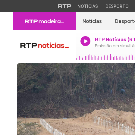
NOTÍCIAS
DESPORTO
Notícias
Desport
RTP Notícias (R
Emissão em simultâ