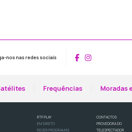
Aceder ao Fac
Aceder ao I
ga-nos nas redes sociais
atélites
Frequências
Moradas e
RTP PLAY
CONTACTOS
EM DIRETO
PROVEDORA DO
REVER PROGRAMAS
TELESPECTADOR