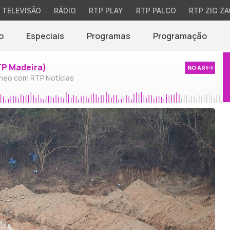
TELEVISÃO
RÁDIO
RTP PLAY
RTP PALCO
RTP ZIG ZA
o
Especiais
Programas
Programação
TP Madeira)
NO AR
neo com RTP Notícias