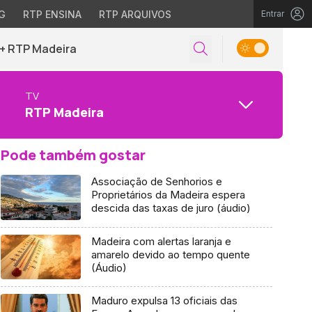
G
RTP ENSINA
RTP ARQUIVOS
Entrar
+ RTP Madeira
TV
RTP Madeira
Pode também gostar
Associação de Senhorios e
Proprietários da Madeira espera
descida das taxas de juro (áudio)
Madeira com alertas laranja e
amarelo devido ao tempo quente
(Áudio)
Maduro expulsa 13 oficiais das