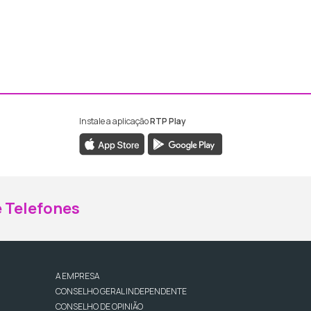
Instale a aplicação
RTP Play
ebook da RTP Madeira
nstagram da RTP Madeira
 Telefones
A EMPRESA
CONSELHO GERAL INDEPENDENTE
CONSELHO DE OPINIÃO