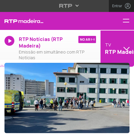
Entrar
RTP Notícias (RTP
NO AR
TV
Madeira)
RTP Madei
Emissão em simultâneo com RTP
Notícias