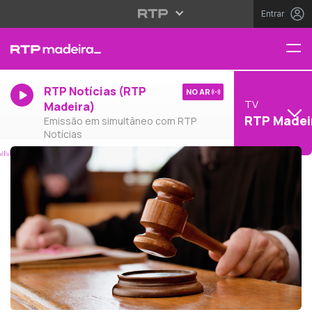
Entrar
RTP Notícias (RTP
NO AR
TV
Madeira)
RTP Madei
Emissão em simultâneo com RTP
Notícias