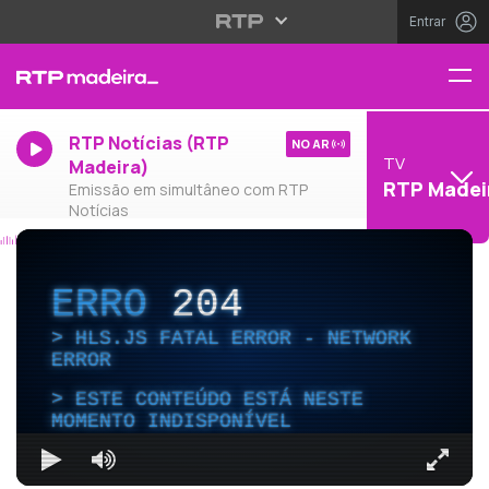
Entrar
RTP Notícias (RTP
NO AR
TV
Madeira)
RTP Madei
Emissão em simultâneo com RTP
Notícias
ERRO
204
HLS.JS FATAL ERROR - NETWORK
ERROR
ESTE CONTEÚDO ESTÁ NESTE
MOMENTO INDISPONÍVEL