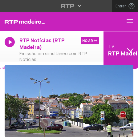
Entrar
RTP Notícias (RTP
NO AR
TV
Madeira)
RTP Madei
Emissão em simultâneo com RTP
Notícias