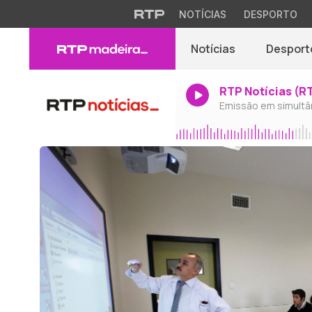
NOTÍCIAS
DESPORTO
Notícias
Desport
RTP Notícias (R
Emissão em simultâ