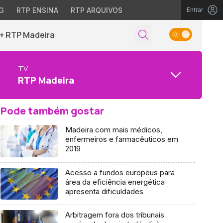
G
RTP ENSINA
RTP ARQUIVOS
Entrar
+ RTP Madeira
TV
RTP Madeira
Pode também gostar
Madeira com mais médicos,
enfermeiros e farmacêuticos em
2019
Acesso a fundos europeus para
área da eficiência energética
apresenta dificuldades
Arbitragem fora dos tribunais