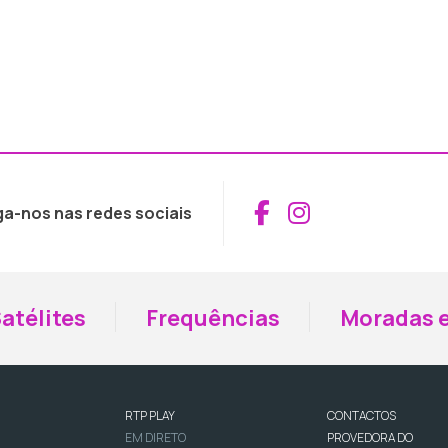
Aceder ao Fac
Aceder ao I
ga-nos nas redes sociais
atélites
Frequências
Moradas e
RTP PLAY
CONTACTOS
EM DIRETO
PROVEDORA DO