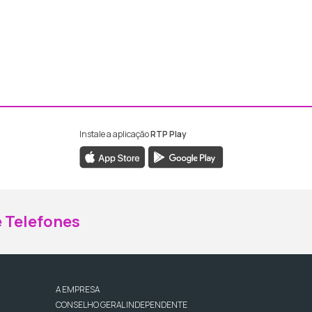
Instale a aplicação
RTP Play
ebook da RTP Madeira
nstagram da RTP Madeira
 Telefones
A EMPRESA
CONSELHO GERAL INDEPENDENTE