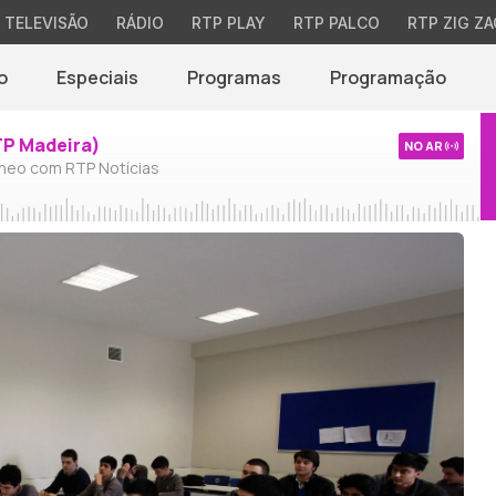
TELEVISÃO
RÁDIO
RTP PLAY
RTP PALCO
RTP ZIG ZA
o
Especiais
Programas
Programação
TP Madeira)
NO AR
neo com RTP Notícias