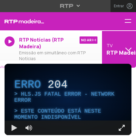
Entrar
RTP Notícias (RTP
NO AR
TV
Madeira)
RTP Madei
Emissão em simultâneo com RTP
Notícias
ERRO
204
HLS.JS FATAL ERROR - NETWORK
ERROR
ESTE CONTEÚDO ESTÁ NESTE
MOMENTO INDISPONÍVEL