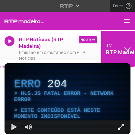
Entrar
RTP Notícias (RTP
NO AR
TV
Madeira)
RTP Madei
Emissão em simultâneo com RTP
Notícias
ERRO
204
HLS.JS FATAL ERROR - NETWORK
ERROR
ESTE CONTEÚDO ESTÁ NESTE
MOMENTO INDISPONÍVEL