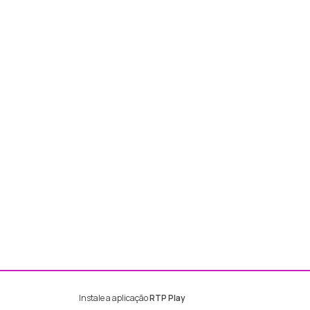
Instale a aplicação
RTP Play