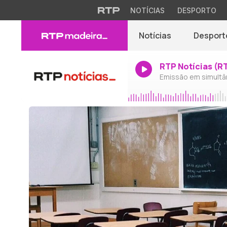
NOTÍCIAS
DESPORTO
Notícias
Desport
RTP Notícias (R
Emissão em simultâ