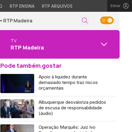
G
RTP ENSINA
RTP ARQUIVOS
Entrar
+ RTP Madeira
TV
RTP Madeira
Pode também gostar
Apoio à liquidez durante
demasiado tempo traz riscos
orçamentais
Albuquerque desvaloriza pedidos
de escusa de responsabilidade
(áudio)
Operação Marquês: Juiz Ivo