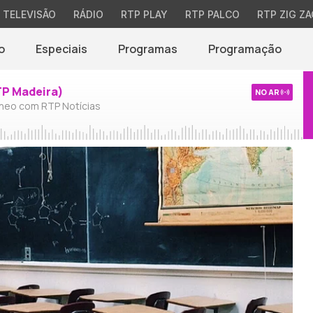
TELEVISÃO
RÁDIO
RTP PLAY
RTP PALCO
RTP ZIG ZA
o
Especiais
Programas
Programação
TP Madeira)
NO AR
neo com RTP Notícias