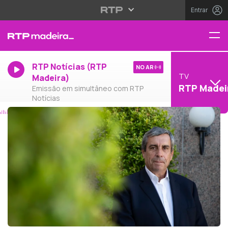
Entrar
RTP Notícias (RTP
NO AR
TV
Madeira)
RTP Madei
Emissão em simultâneo com RTP
Notícias