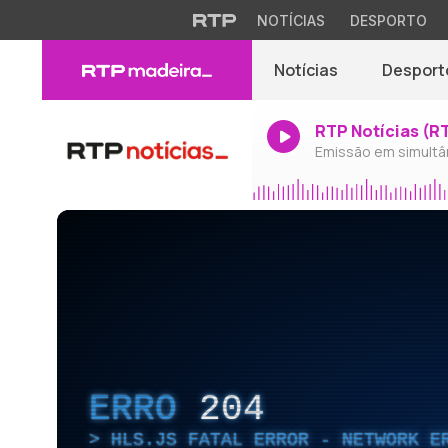
NOTÍCIAS
DESPORTO
Notícias
Desport
RTP Notícias (R
Emissão em simultâ
ERRO
204
HLS.JS FATAL ERROR - NETWORK E