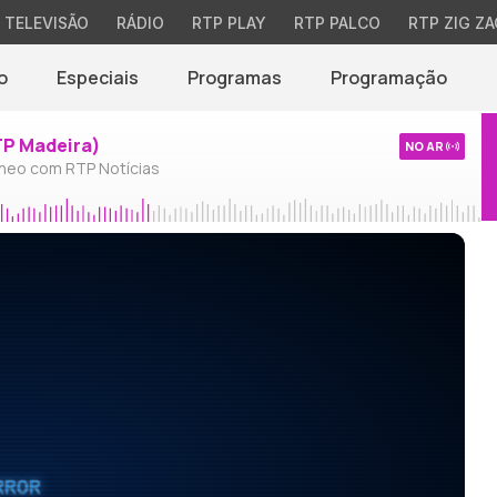
TELEVISÃO
RÁDIO
RTP PLAY
RTP PALCO
RTP ZIG ZA
o
Especiais
Programas
Programação
TP Madeira)
NO AR
neo com RTP Notícias
RROR