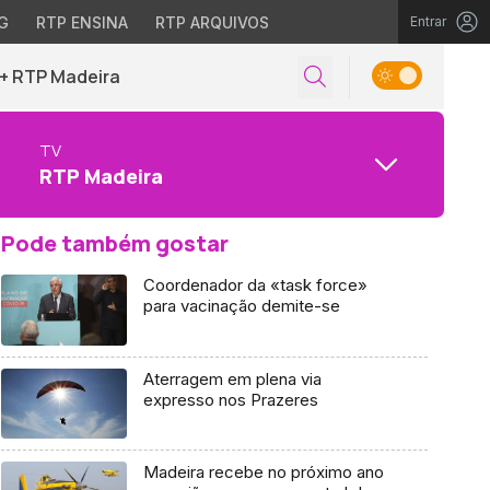
G
RTP ENSINA
RTP ARQUIVOS
Entrar
+ RTP Madeira
TV
RTP Madeira
Pode também gostar
Coordenador da «task force»
para vacinação demite-se
Aterragem em plena via
expresso nos Prazeres
Madeira recebe no próximo ano