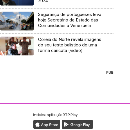
2024
Segurança de portugueses leva
hoje Secretário de Estado das
Comunidades à Venezuela
Coreia do Norte revela imagens
do seu teste balístico de uma
forma caricata (vídeo)
PUB
Instale a aplicação
RTP Play
ebook da RTP Madeira
nstagram da RTP Madeira