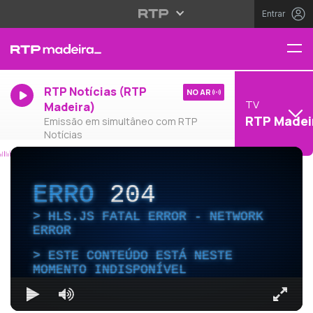
Entrar
RTP Notícias (RTP
NO AR
TV
Madeira)
RTP Madei
Emissão em simultâneo com RTP
Notícias
ERRO
204
HLS.JS FATAL ERROR - NETWORK
ERROR
ESTE CONTEÚDO ESTÁ NESTE
MOMENTO INDISPONÍVEL