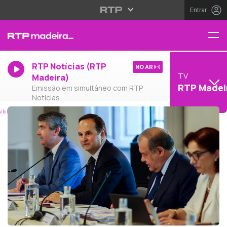
Entrar
RTP Notícias (RTP
NO AR
TV
Madeira)
RTP Madei
Emissão em simultâneo com RTP
Notícias