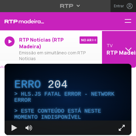
Entrar
RTP Notícias (RTP
NO AR
TV
Madeira)
RTP Madei
Emissão em simultâneo com RTP
Notícias
ERRO
204
HLS.JS FATAL ERROR - NETWORK
ERROR
ESTE CONTEÚDO ESTÁ NESTE
MOMENTO INDISPONÍVEL