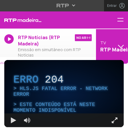
Entrar
RTP Notícias (RTP
NO AR
TV
Madeira)
RTP Madei
Emissão em simultâneo com RTP
Notícias
ERRO
204
HLS.JS FATAL ERROR - NETWORK
ERROR
ESTE CONTEÚDO ESTÁ NESTE
MOMENTO INDISPONÍVEL