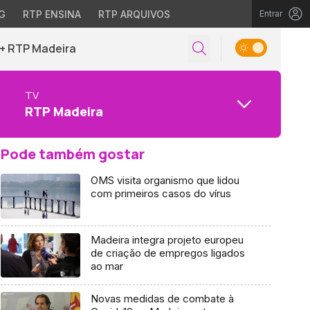
G
RTP ENSINA
RTP ARQUIVOS
Entrar
+ RTP Madeira
TV
RTP Madeira
Pode também gostar
OMS visita organismo que lidou
com primeiros casos do vírus
Madeira integra projeto europeu
de criação de empregos ligados
ao mar
Novas medidas de combate à