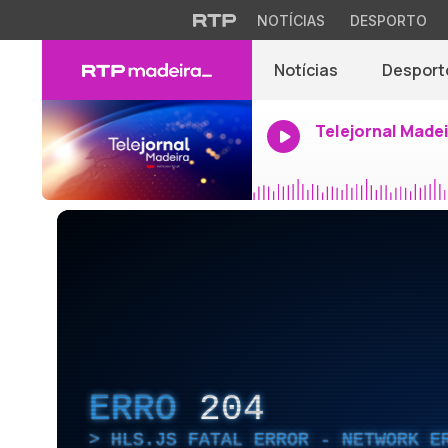
NOTÍCIAS
DESPORTO
Notícias
Desport
Telejornal Made
ERRO
204
HLS.JS FATAL ERROR - NETWORK E