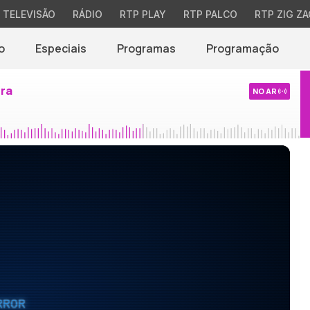
TELEVISÃO
RÁDIO
RTP PLAY
RTP PALCO
RTP ZIG ZA
o
Especiais
Programas
Programação
ira
NO AR
RROR