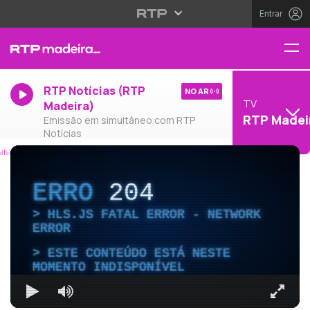
Entrar
RTP Notícias (RTP
NO AR
TV
Madeira)
RTP Madei
Emissão em simultâneo com RTP
Notícias
ERRO
204
HLS.JS FATAL ERROR - NETWORK
ERROR
ESTE CONTEÚDO ESTÁ NESTE
MOMENTO INDISPONÍVEL