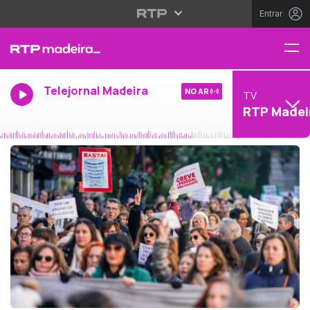
Entrar
Telejornal Madeira
NO AR
TV
RTP Madei