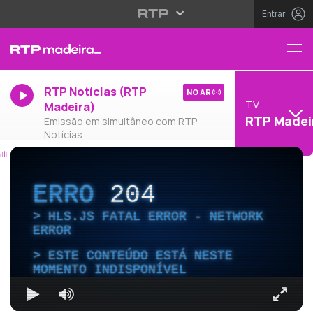
Entrar
RTP Notícias (RTP
NO AR
TV
Madeira)
RTP Madei
Emissão em simultâneo com RTP
Notícias
ERRO
204
HLS.JS FATAL ERROR - NETWORK
ERROR
ESTE CONTEÚDO ESTÁ NESTE
MOMENTO INDISPONÍVEL